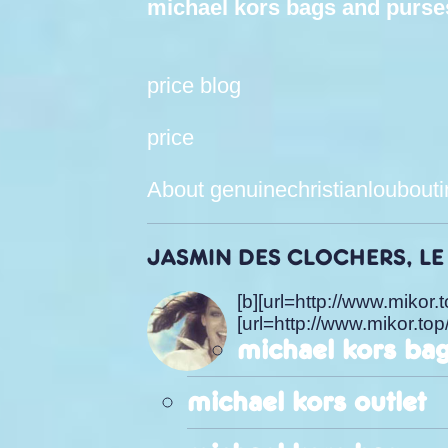
michael kors bags and purse
price blog
price
About genuinechristianloubout
JASMIN DES CLOCHERS, LE 
[b][url=http://www.mik
[url=http://www.mikor.top/
michael kors bag
michael kors outlet