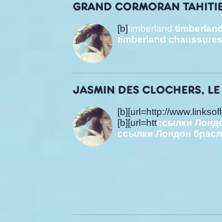
GRAND CORMORAN TAHITIEN
[b]
timberland
timberlan
timberland chaussure
JASMIN DES CLOCHERS, LE 
[b][url=http://www.links
[b][url=htt
ссылки Лонд
ссылки Лондон брас