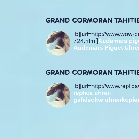
GRAND CORMORAN TAHITIEN,
[b][url=http://www.wow-
724.html]
Audemars pigu
Audemars Piguet Uhre
GRAND CORMORAN TAHITIEN,
[b][url=http://www.replica
replica uhren
gefälschte uhren
kopie