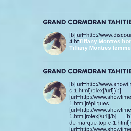
GRAND CORMORAN TAHITIEN
[b][url=http://www.discou
4.ht
Tiffany Montres h
Tiffany Montres femme
GRAND CORMORAN TAHITIEN
[b][url=http://www.show
c-1.html]rolex[/url][/b
[url=http://www.showtim
1.html]répliq
[url=http://www.showtim
1.html]rolex[/url][/b] [b
de-marque-top-c-1.h
[url=http://www.showtim