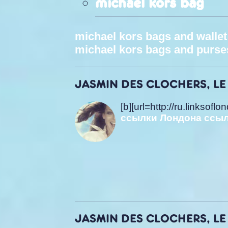
michael kors bag
michael kors bags and wallet
michael kors bags and purse
JASMIN DES CLOCHERS, LE 
[b][url=http://ru.linksofl
ссылки Лондона
ссыл
JASMIN DES CLOCHERS, LE 