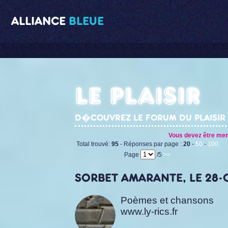
ALLIANCE
BLEUE
Le plaisir
D�COUVREZ LE FORUM DU PLAISIR 
Vous devez être memb
Total trouvé:
95
- Réponses par page :
20
-
50
-
100
Page
/5
>>
SORBET AMARANTE, LE 28-0
Poèmes et chansons
www.ly-rics.fr