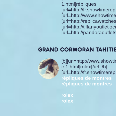
1.html]répliq
[url=http://fr.showt
[url=http://www.showtimer
[url=http://replica
[url=http://tiffanyo
[url=http://pandoraoutlet
GRAND CORMORAN TAHITIEN
[b][url=http://www.show
c-1.html]
[url=http://fr.showtimer
répliques de montres
répliques de montres
rolex
rolex