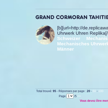
GRAND CORMORAN TAHITIEN,
[b][url=http://de.re
Uhrwerk Uhren Replika[/ur
Schweizer Mechani
Mechanisches Uhrwerk
Männer
Total trouvé:
95
- Réponses par page :
20
-
50
-
100
Page
/5
>>
Vous devez être memb