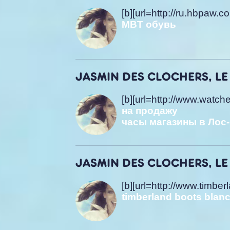
[b][url=http://ru.hbpaw.
MBT обувь
JASMIN DES CLOCHERS, LE 
[b][url=http://www.wat
на продажу
часы магазины в Лос
JASMIN DES CLOCHERS, LE 
[b][url=http://www.timber
timberland boots blan