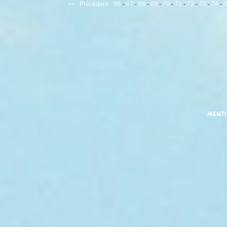
<<
Précédent
66
-
67
-
68
-
69
-
70
-
71
-
72
-
73
-
74
-
7
MENT