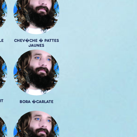
LE
CHEV�CHE � PATTES
JAUNES
NT
BORA �CARLATE