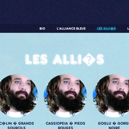
BIO
L'ALLIANCE BLEUE
LES ALLI�S
Les alli�s
C�LIN � GRANDS
CASSIOPEIA � PIEDS
GOGLU � GORG
SOURCILS
ROUGES
NOIRE