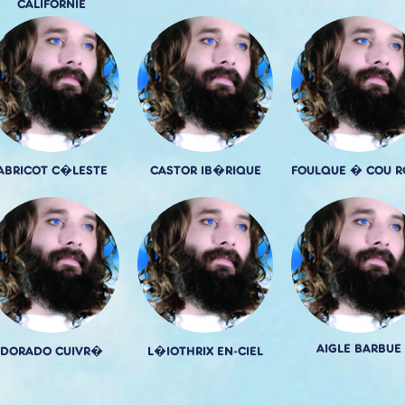
CALIFORNIE
ABRICOT C�LESTE
CASTOR IB�RIQUE
FOULQUE � COU R
AIGLE BARBUE
DORADO CUIVR�
L�IOTHRIX EN-CIEL