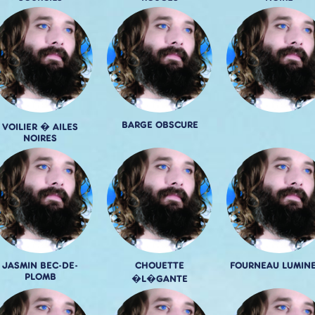
BARGE OBSCURE
VOILIER � AILES
NOIRES
JASMIN BEC-DE-
CHOUETTE
FOURNEAU LUMIN
PLOMB
�L�GANTE